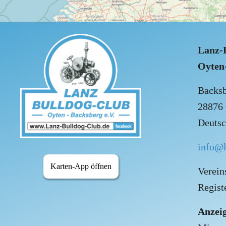
Lanz-
Oyten-
Backsb
28876
Deutsc
info@l
Karten-App öffnen
Verein
Regist
Anzeig